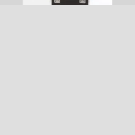
Publicitária, trabalhou no mundo corporativo por
mais de 20 anos. Foi da direção de arte à liderança
de equipes de criação de grandes agências de
publicidade internacionais – carreira que deixou de
lado quando a realização pessoal começou a falar
mais...
Saiba mais
BIA
bfioretti@uol.com.br
SÃO PAULO / SP